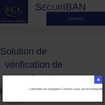
S
IBAN
ÉCUR
Connexion
Solution de
vérification de
coordonnées
×
LCL et ses partenaires utilisent des traceurs afin de permettre le bon
bancaires
L'utilisation du navigateur Chrome à jour, est recommandée 
fonctionnement de notre Portail.
Il s'agit de cookies essentiels au bon fonctionnement.
Vous pouvez consulter le détail de ces cookies en cliquant sur «
En
savoir plus
».