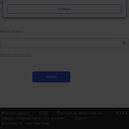
Adresse mail
*
Continuer
Mot de passe
*
Mot de passe oublié
Mentions légales
CGU
Politique de protection des
V.1.5.4
données personnelles du site internet
Cookies
Accessibilité : non conforme